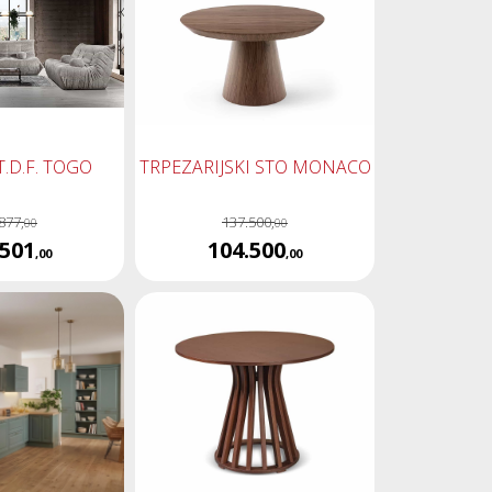
 T.D.F. TOGO
TRPEZARIJSKI STO MONACO
877,
137.500,
00
00
.501
104.500
,00
,00