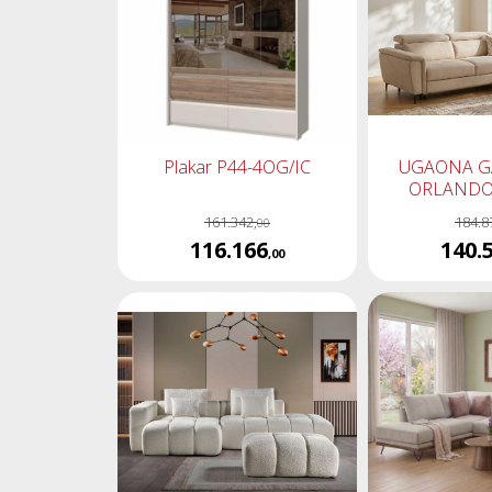
Plakar P44-4OG/IC
UGAONA G
ORLANDO
161.342,
184.8
00
116.166
140.
,00