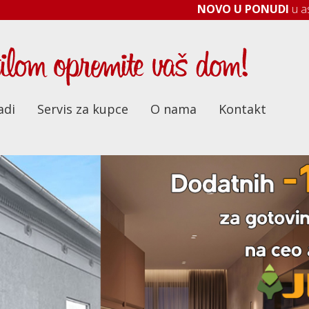
NOVO U PONUDI
u asortimanu JELA Ja
adi
Servis za kupce
O nama
Kontakt