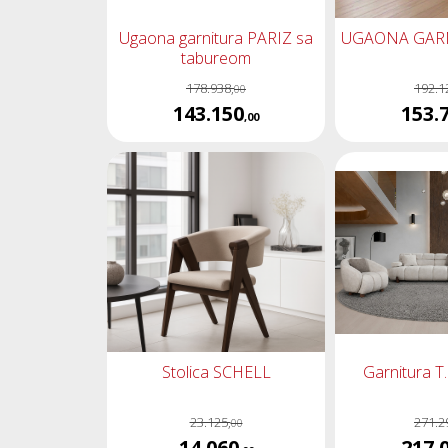
Ugaona garnitura PARIZ sa
UGAONA GAR
tabureom
178.938,
192.1
00
143.150
153.
,00
Stolica SCHELL
Garnitura T
23.125,
271.2
00
14.060
217.