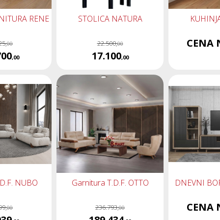
NITURA RENE
STOLICA NATURA
KUHINJ
CENA 
25,
22.500,
00
00
700
17.100
,00
,00
.D.F. NUBO
Garnitura T.D.F. OTTO
DNEVNI BO
CENA 
99,
236.793,
00
00
039
189.434