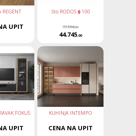
A REGENT
Sto RODOS ϕ 100
NA UPIT
73.594,
00
44.745
,00
RAVAK FOKUS
KUHINJA INTEMPO
NA UPIT
CENA NA UPIT