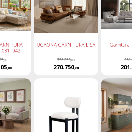
ARNITURA
UGAONA GARNITURA LISA
Garnitura
 031+042
75,
356.250,
251.
00
00
505
270.750
201
,00
,00