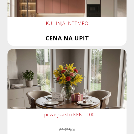
KUHINJA INTEMPO
CENA NA UPIT
Trpezarijski sto KENT 100
82.735,
00