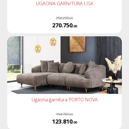
UGAONA GARNITURA LISA
356.250,
00
270.750
,00
Ugaona garnitura PORTO NOVA
154.763,
00
123.810
,00