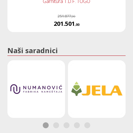
Garnitura T.D.F. TOGO
251.877,
00
201.501
,00
Naši saradnici