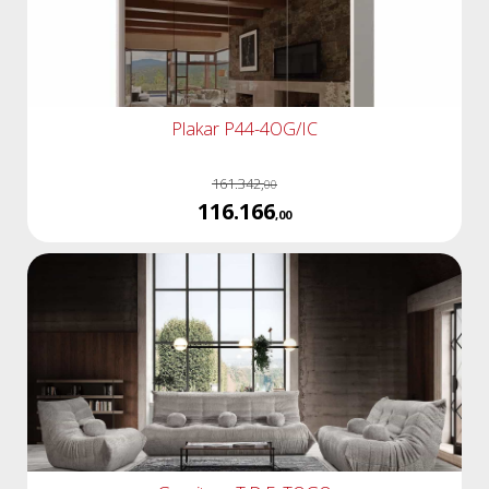
Plakar P44-4OG/IC
161.342,
00
116.166
,00