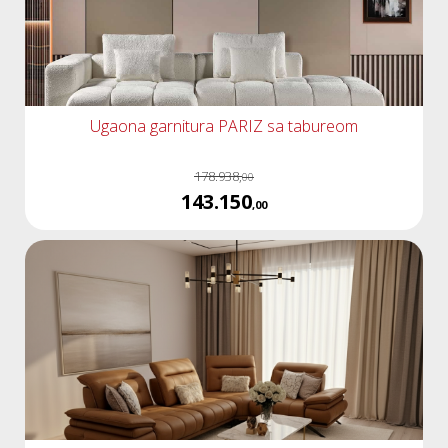
Ugaona garnitura PARIZ sa tabureom
178.938,
00
143.150
,00