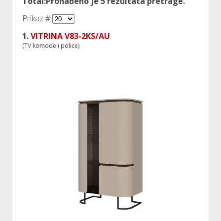
Total:Pronađeno je
5
rezultata pretrage.
Prikaz #
1.
VITRINA V83-2KS/AU
(TV komode i police)