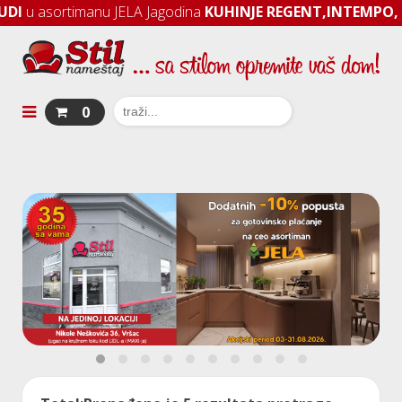
nu JELA Jagodina
KUHINJE REGENT,INTEMPO, ERGON i INT
0