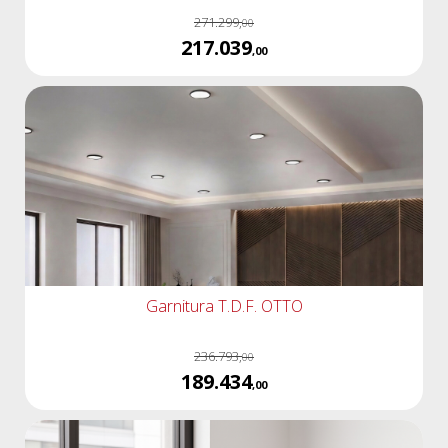
271.299,
00
217.039
,00
Garnitura T.D.F. OTTO
236.793,
00
189.434
,00