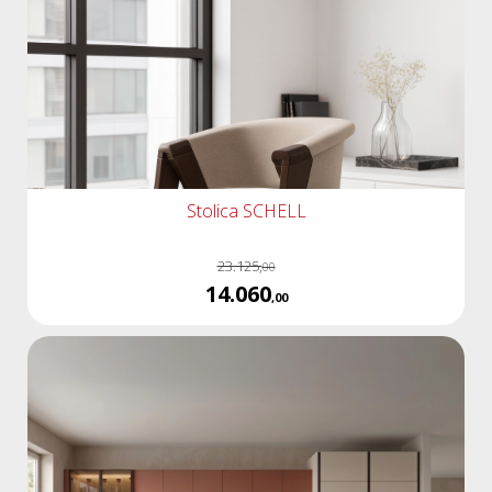
Stolica SCHELL
23.125,
00
14.060
,00